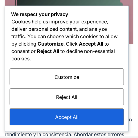
We respect your privacy
Cookies help us improve your experience,
deliver personalized content, and analyze
traffic. You can choose which cookies to allow
by clicking
Customize
. Click
Accept All
to
consent or
Reject All
to decline non-essential
¿Cuáles son los errores
cookies.
comunes al ejecutar
Customize
golpes de derecha con
efecto?
Reject All
Accept All
Los errores comunes al ejecutar golpes de derecha con
efecto pueden impactar significativamente en el
rendimiento y la consistencia. Abordar estos errores