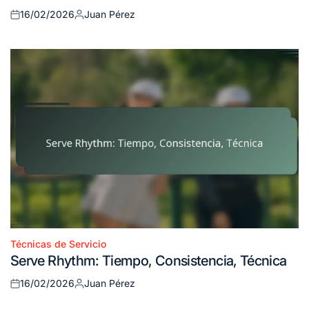
16/02/2026
Juan Pérez
Posted
Posted
on
by
Técnicas de Servicio
Posted
Serve Rhythm: Tiempo, Consistencia, Técnica
in
16/02/2026
Juan Pérez
Posted
Posted
on
by