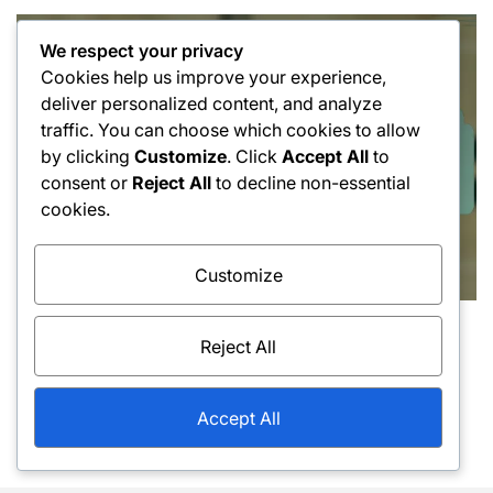
We respect your privacy
Cookies help us improve your experience,
deliver personalized content, and analyze
traffic. You can choose which cookies to allow
by clicking
Customize
. Click
Accept All
to
consent or
Reject All
to decline non-essential
cookies.
Customize
Técnicas de Servicio
Posted
Reject All
Segundo servicio: Gestión de riesgos, Efecto,
in
Control
13/02/2026
Juan Pérez
Accept All
Posted
Posted
on
by